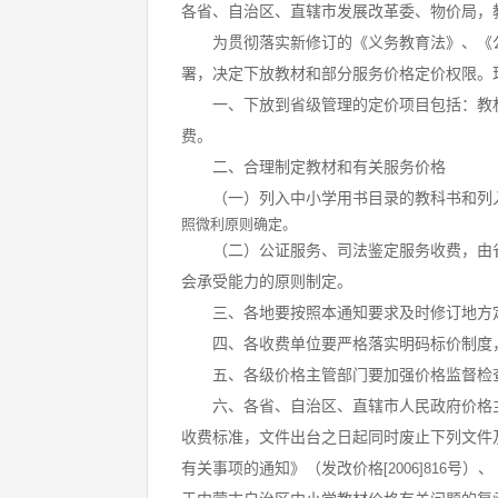
各省、自治区、直辖市发展改革委、物价局，
为贯彻落实新修订的《义务教育法》、《公
署，决定下放教材和部分服务价格定价权限。
一、下放到省级管理的定价项目包括：教材
费。
二、合理制定教材和有关服务价格
（一）列入中小学用书目录的教科书和列入
照微利原则确定。
（二）公证服务、司法鉴定服务收费，由省
会承受能力的原则制定。
三、各地要按照本通知要求及时修订地方定
四、各收费单位要严格落实明码标价制度，
五、各级价格主管部门要加强价格监督检查
六、各省、自治区、直辖市人民政府价格主
收费标准，文件出台之日起同时废止下列文件
有关事项的通知》（发改价格
号）、
[2006]816