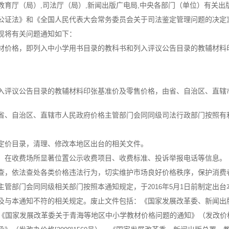
教育厅（局）
司法厅（局）
新闻出版广电局
中央各部门（单位）有关出
,
,
,
证法》和《全国人民代表大会常务委员会关于司法鉴定管理问题的决定
现将有关问题通知如下：
价格，即列入中小学用书目录的教科书和列入评议公告目录的教辅材料
评议公告目录的教辅材料印张基准价及零售价格，由省、自治区、直辖
、自治区、直辖市人民政府价格主管部门会同同级司法行政部门按照有
价目录，清理、修改本地区出台的相关文件。
在收费场所显著位置公示收费项目、收费标准、投诉举报电话等信息。
，依法查处各类价格违法行为，切实维护市场良好价格秩序，保护消费
管部门会同同级相关部门按照本通知规定，于
年
月
日前制定出台
2016
5
1
及与本通知不符的相关规定。废止文件包括：《国家发展改革委、新闻出
《国家发展改革委关于青海等地区中小学教材价格问题的通知》（发改价