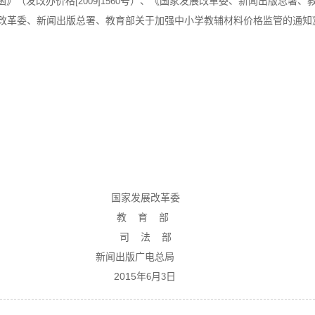
函》（发改办价格
号）、《国家发展改革委、新闻出版总署、
[2009]1560
改革委、新闻出版总署、教育部关于加强中小学教辅材料价格监管的通知
国家发展改革委
教
育
部
司
法
部
新闻出版广电总局
2015年
月
日
6
3