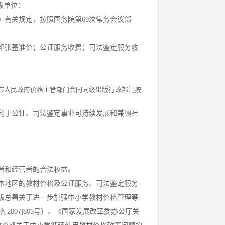
版单位：
》有关规定，按照国务院第
次常务会议部
69
印张基准价；公证服务收费；司法鉴定服务收
市人民政府价格主管部门会同同级出版行政部门按
利于公证、司法鉴定事业可持续发展和兼顾社
者和经营者的合法权益。
本地区的教材价格及公证服务、司法鉴定服务
版总署关于进一步加强中小学教材价格管理等
格
号）、《国家发展改革委办公厅关
[2007]803